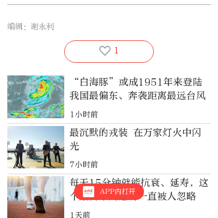
编辑：谢永利
1
“白海豚”或成1951年来登陆
我国最偏东、奔袭距离最远台风
1小时前
最沉默的戎装 在万家灯火中闪
光
7小时前
每天15分钟就能抗衰、延寿，这
APP内打开
个最日常的运动一直被人忽略
1天前