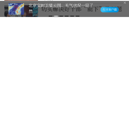
棋缘！晒出我的“晚报杯” 有奖征集
切实解决好干部“能下”的问题
活动邀您参与
2天前
“白海豚”将创登陆我国台风中
生成点“最偏东”纪录
2天前
谋发展——深刻认识“最本质的
特征”和“最大优势”
5天前
【养生堂】播出《跟着“药食同
源目录”过长夏——最懂夏季的
参》
2026-8-2
百场球衣、致敬TIFO、个人进