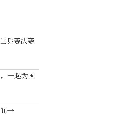
级世乒赛决赛
赛，一起为国
时间→