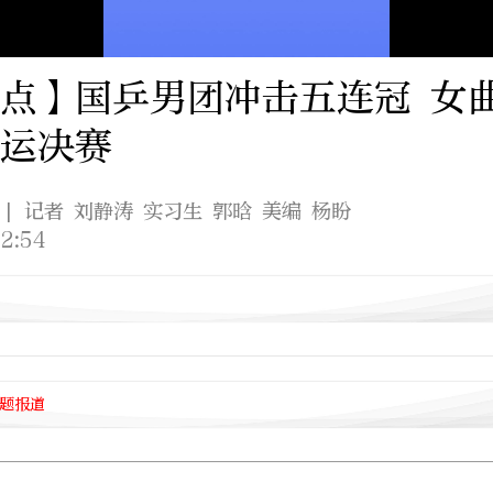
点】国乒男团冲击五连冠 女曲
运决赛
| 记者 刘静涛 实习生 郭晗 美编 杨盼
2:54
专题报道