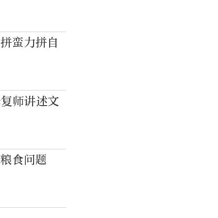
不拼蛮力拼自
修复师讲述文
的粮食问题