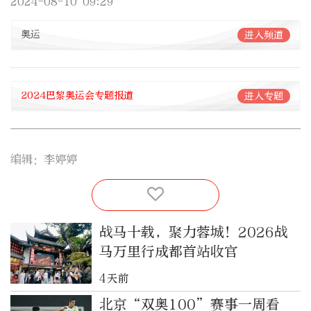
2024-08-10 09:29
奥运
进入频道
2024巴黎奥运会专题报道
进入专题
编辑：李婷婷
战马十载，聚力蓉城！2026战
马万里行成都首站收官
4天前
北京“双奥100”赛事一周看