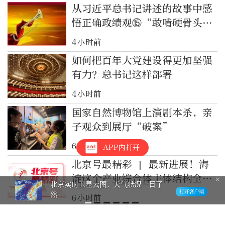
从习近平总书记讲述的故事中感
悟正确政绩观⑮“敢啃硬骨头，
甘当‘燃灯者’”
4小时前
如何把百年大党建设得更加坚强
有力？总书记这样部署
4小时前
国家自然博物馆上演剧本杀，亲
子观众到展厅“破案”
6小时前
APP内打开
北京号最精彩 | 最新进展！海
淀这个产业综合体主体结构全面
北京实时卫星云图，天气状况一目了
封顶
然
6小时前
海浪橙色警报！东海东部有6到