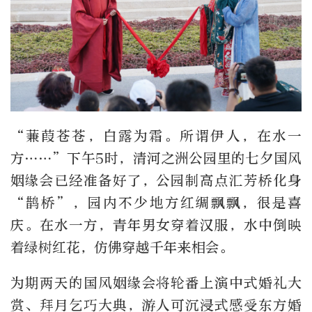
“蒹葭苍苍，白露为霜。所谓伊人，在水一
方……”下午5时，清河之洲公园里的七夕国风
姻缘会已经准备好了，公园制高点汇芳桥化身
“鹊桥”，园内不少地方红绸飘飘，很是喜
庆。在水一方，青年男女穿着汉服，水中倒映
着绿树红花，仿佛穿越千年来相会。
为期两天的国风姻缘会将轮番上演中式婚礼大
赏、拜月乞巧大典，游人可沉浸式感受东方婚