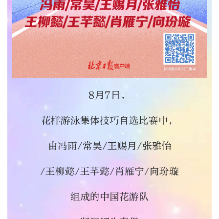
8月7日，
花样游泳集体技巧自选比赛中，
由冯雨/常昊/王赐月/张雅怡
/王柳懿/
王芊懿
/
肖雁宁
/
向玢璇
组成的中国花游队