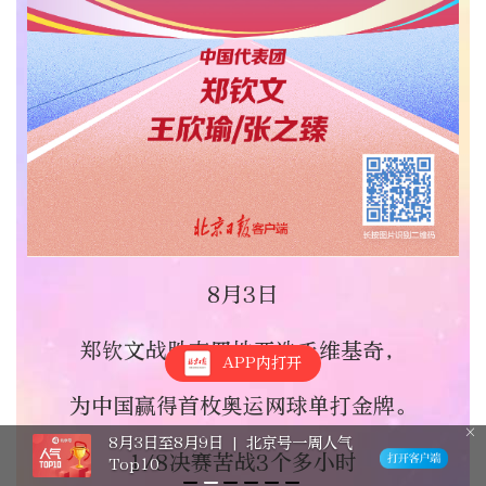
8月3日
郑钦文战胜克罗地亚选手维基奇，
APP内打开
为中国赢得首枚奥运网球单打金牌。
8月3日至8月9日 | 北京号一周人气
1/8决赛苦战3个多小时
Top10