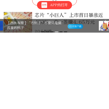
APP内打开
芯片“小巨人”上市首日暴涨近
400%，中一签赚4.65万元
化妆品新国标发布
20小时前
入境游带火“北京购”！前7月
北京离境退税各项数据均创新高
2天前
8家互联网家具品牌集体入驻！
新零售家具馆落地红星美凯龙北
京全球家居1号店
4天前
数字技术赋能中国服务消费新图
景
5天前