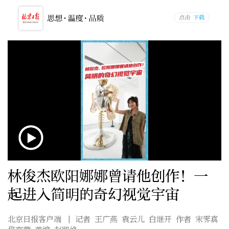
林俊杰欧阳娜娜曾请他创作！一
起进入简明的奇幻视觉宇宙
北京日报客户端
| 记者 王广燕 袁云儿 白继开 作者 宋霁真