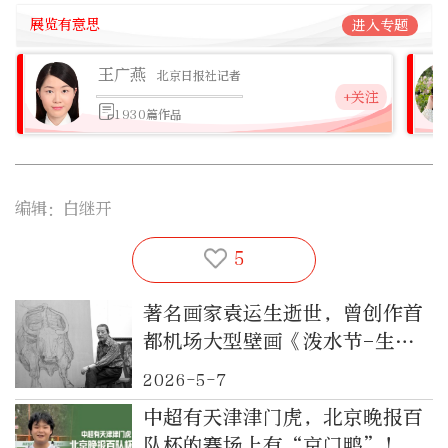
展览有意思
进入专题
王广燕
北京日报社记者
+关注
1930篇作品
编辑：白继开
5
著名画家袁运生逝世，曾创作首
都机场大型壁画《泼水节-生命
的赞歌》
2026-5-7
中超有天津津门虎，北京晚报百
队杯的赛场上有“京门鸭”！