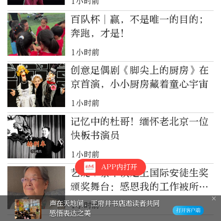
1小时前
百队杯︱赢，不是唯一的目的；
奔跑，才是！
1小时前
创意足偶剧《脚尖上的厨房》在
京首演，小小厨房藏着童心宇宙
1小时前
记忆中的杜哥！缅怀老北京一位
快板书演员
1小时前
APP内打开
艺绽｜蔡皋谈走上国际安徒生奖
颁奖舞台：感恩我的工作被所有
的光源照到
声在天地间，王府井书店邀读者共同
1小时前
感悟表达之美