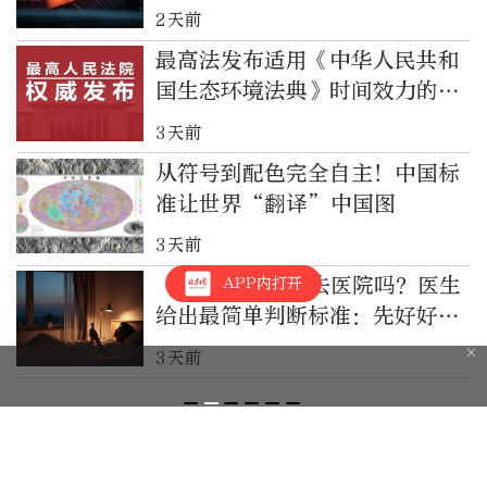
2天前
最高法发布适用《中华人民共和
国生态环境法典》时间效力的若
干规定
3天前
从符号到配色完全自主！中国标
准让世界“翻译”中国图
3天前
“低精力”需要去医院吗？医生
APP内打开
给出最简单判断标准：先好好睡
一觉｜都视频·热观察
3天前
《中华人民共和国国歌》标准演奏曲
谱（管弦乐总谱）