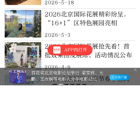
2026-5-18
2026北京国际花展精彩纷呈，
“16+1”区特色展园亮相
2026-5-3
2026北京国际花展抢先看！首
APP内打开
批效果图及展陈、活动情况公布
2026-4-9
百花奖北京电影论坛举行 梁家辉、大
2026北京国际电影节春季惠民
鹏、王彦桐等电影人分享电影记忆
观影活动即将启动，500万元文
化消费福利惠及市民
2026-4-7
戏入光影，幕启风华：北京人艺
4部高清戏剧电影将亮相第十六
届北京国际电影节
2026-3-27