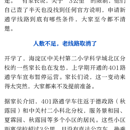
走。
”
有家长说，关于
“3
公里
”
的限制，他们
自己查了半天也没找到任何官方说明，申请新
通学线路到底有哪些条件，大家至今都不清
楚。
人数不足，老线路取消了
开学了，海淀区中关村第二小学科学城北区分
校的一些家长也在发愁，上学期开通的
401
路
通学车宣布暂停运营。家长们说，这一变动来
得太突然，大家都来不及提前准备。
据家长介绍，
401
路通学车往返于德政路（秋
露园）和中关村二小科北分校，服务景和园、
夏霖园、秋露园等多个小区的居民。这些小区
距离学校超过
3
公里，且没有直达公交车，换乘