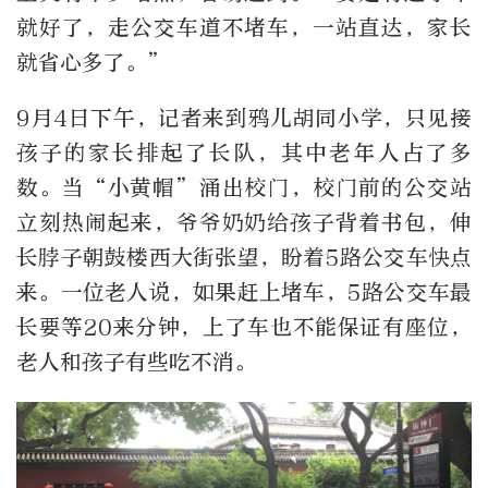
就好了，走公交车道不堵车，一站直达，家长
就省心多了。
”
9
月
4
日下午，记者来到鸦儿胡同小学，只见接
孩子的家长排起了长队，其中老年人占了多
数。当
“
小黄帽
”
涌出校门，校门前的公交站
立刻热闹起来，爷爷奶奶给孩子背着书包，伸
长脖子朝鼓楼西大街张望，盼着
5
路公交车快点
来。一位老人说，如果赶上堵车，
5
路公交车最
长要等
20
来分钟，上了车也不能保证有座位，
老人和孩子有些吃不消。