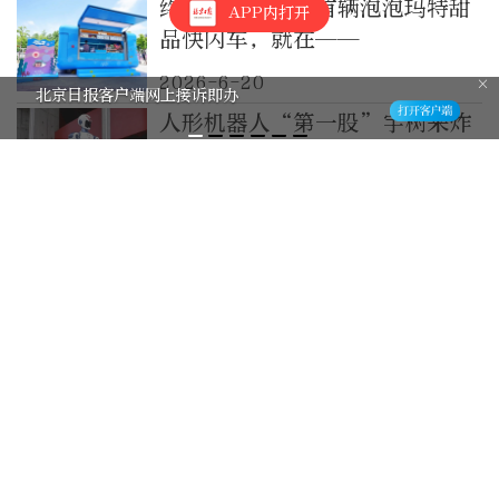
终于来海淀啦！首辆泡泡玛特甜
APP内打开
品快闪车，就在——
2026-6-20
北京日报客户端网上接诉即办
人形机器人“第一股”宇树来炸
场了！
27分钟前
8万岗位需求！百日千万招聘专
项行动四大专场等你来
36分钟前
中央气象台：这些地区将有10级
以上雷暴大风
2小时前
小区封闭管理外卖车辆禁入，便