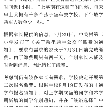
时间近
1
小时。
“
上学期有这趟车的时候，每天
早上大概有十多个孩子坐车去学校，下午放学
乘车人数会少一些。
”
根据家长提供的信息，
7
月
29
日，中关村第二
小学发布了《关于乘坐通学公交车缴费的通
知》，要求有需求的家长于
7
月
31
日前完成缴
费。由于缴费期只有两三天，个别家长未能及
时看到消息，因此错过了缴费。
考虑到仍有较多家长有需求，学校决定开展第
二次报名缴费。根据学校
8
月
19
日发布的《通
学车报名须知》，对上学期乘坐的同学和本学
期新增的同学分别通知，并在
“
线路选择
”
中