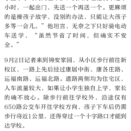
小时，一起出门，先送一个再送一个。更麻烦
的是接孩子放学，没别的办法，只能让大孩子
多等一会儿。
”
他坦言，无奈之下只好骑电动
车送学，
“
虽然节省了时间，但确实不安
全。
”
9
月
2
日记者来到锦安家园，从小区步行前往新
校区，一路上先后经过康居中街、康各庄路、
运福南路、运福北路。道路两侧均为住宅区，
人车流量较大，如果让小学生独自上学，家长
的确不放心。除步行前往学校外，沿途仅有
650
路公交车开往学校方向，孩子下车后仍需
步行将近
1
公里，还得穿过一个十字路口才能到
达学校。