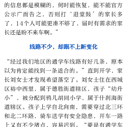
的信息都是模糊的，何时能恢复，能不能官方
公示广而告之，否则打
‘
退堂鼓
’
的家长多
了，
14
个人可能更凑不够了，届时有需求的家
长还是盼不来车啊。
”
线路不少，却跟不上新变化
“
经过我们地区的通学车线路有好几条，原本
以为肯定能找到一条适合的。
”
直到开学，家
长刘女士才发现希望落空了。刘女士住在西城
区裕中西里，属于德胜街道辖区，孩子
“
幼升
小
”
，被分配到鸦儿胡同小学，属于什刹海街
道辖区。孩子上学自北向南，需要穿过北三环
和北二环路，骑车送学有安全隐患，开车一路
上又有不少堵点，容易迟到。
“
要是有通学车