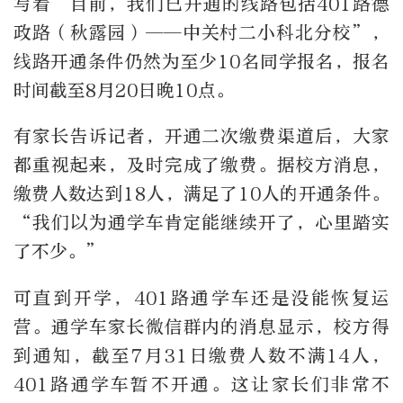
写着
“
目前，我们已开通的线路包括
401
路德
政路（秋露园）
——
中关村二小科北分校
”
，
线路开通条件仍然为至少
10
名同学报名，报名
时间截至
8
月
20
日晚
10
点。
有家长告诉记者，开通二次缴费渠道后，大家
都重视起来，及时完成了缴费。据校方消息，
缴费人数达到
18
人，满足了
10
人的开通条件。
“
我们以为通学车肯定能继续开了，心里踏实
了不少。
”
可直到开学，
401
路通学车还是没能恢复运
营。通学车家长微信群内的消息显示，校方得
到通知，截至
7
月
31
日缴费人数不满
14
人，
401
路通学车暂不开通。这让家长们非常不