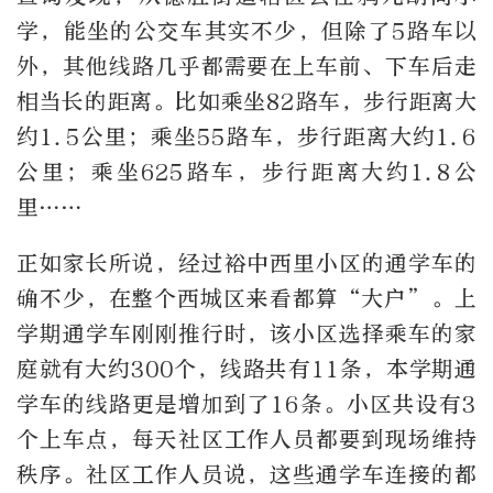
学，能坐的公交车其实不少，但除了
5
路车以
外，其他线路几乎都需要在上车前、下车后走
相当长的距离。比如乘坐
82
路车，步行距离大
约
1.5
公里；乘坐
55
路车，步行距离大约
1.6
公里；乘坐
625
路车，步行距离大约
1.8
公
里
……
正如家长所说，经过裕中西里小区的通学车的
确不少，在整个西城区来看都算
“
大户
”
。上
学期通学车刚刚推行时，该小区选择乘车的家
庭就有大约
300
个，线路共有
11
条，本学期通
学车的线路更是增加到了
16
条。小区共设有
3
个上车点，每天社区工作人员都要到现场维持
秩序。社区工作人员说，这些通学车连接的都