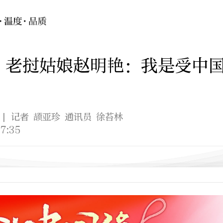
”老挝姑娘赵明艳：我是受中
| 记者 颉亚珍 通讯员 徐苔林
7:35