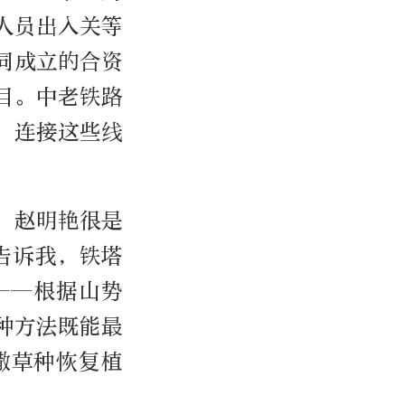
人员出入关等
同成立的合资
目。中老铁路
，连接这些线
，赵明艳很是
告诉我，铁塔
——根据山势
种方法既能最
撒草种恢复植