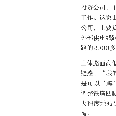
投资公司，
工作。这家
公司，主要
外部供电线
路的2000
山体路面高
疑惑，“我
是可以‘蹲
调整铁塔四
大程度地减
被。