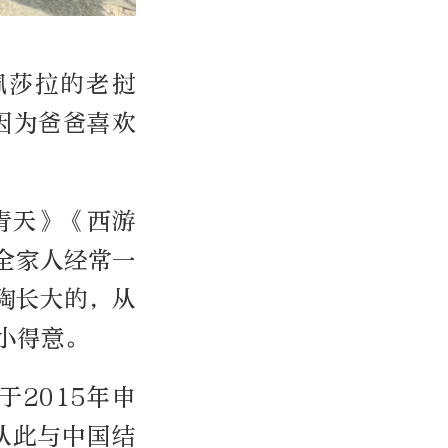
佩莎拉的老挝
因为爸爸喜欢
青天》《西游
全家人经常一
陶长大的，从
小得意。
2015年申
从此与中国结