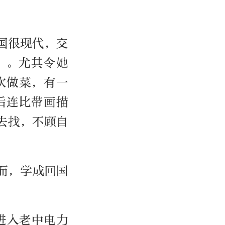
国很现代，交
”。尤其令她
欢做菜，有一
后连比带画描
去找，不顾自
而，学成回国
聘进入老中电力