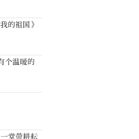
和我的祖国》
有个温暖的
上一堂带耕耘