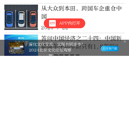
从大众到本田，跨国车企重仓中
国
APP内打开
2026-7-22
答问中国经济之二十四：中国新
深化文化交流，实现共同进步！
能源车平均车龄只有1.8年吗？
2024北京文化论坛观察
2026-7-21
古特雷斯搭乘动车感受中国速度
2026-7-21