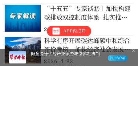
“十五五”专家谈⑰｜加快构建
碳排放双控制度体系 扎实推动
北京市经济社会绿色低碳转型
2026-6-9
APP内打开
科学有序开展碳达峰碳中和综合
评价考核，加快经济社会发展全
健全提升优势产业领先地位体制机制
面绿色转型
2026-4-23
吴孔明：加快推进农业发展全面
绿色转型
2026-4-14
露天电影“回归”！文化纳凉激
活京城夜经济
3小时前
美媒：特朗普倾向对伊朗经济施