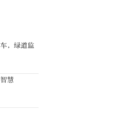
行车，绿道监
证智慧