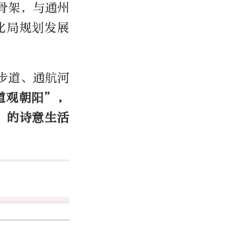
骨架，与通州
化局规划发展
步道、通航河
道观朝阳”，
”的诗意生活
程功
北京日报社记者
4000篇作品