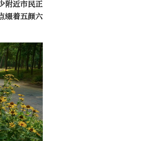
少附近市民正
点缀着五颜六