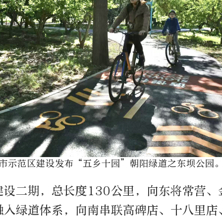
市示范区建设发布“五乡十园”朝阳绿道之东坝公园
建设二期，总长度130公里，向东将常营、
融入绿道体系，向南串联高碑店、十八里店