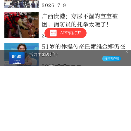
2026-7-9
广西贵港：穿尿不湿的宝宝被
困，消防员的托举太暖了！
APP内打开
2026-7-8
51岁的体操传奇丘索维金娜仍在
追梦
活力中国调研行
2026-7-7
曾经的厂房变身花海+球场，漷
县镇这个地方太治愈了
2026-7-5
栖居暖异乡奔跑者，微光照京城
追梦人——面向新就业群体打造
的朝阳金盏七彩家园
2026-6-30