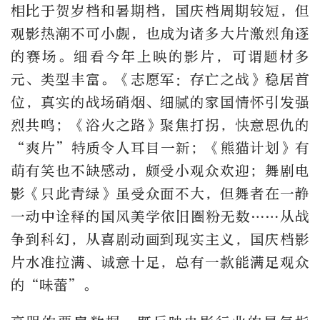
相比于贺岁档和暑期档，国庆档周期较短，但
观影热潮不可小觑，也成为诸多大片激烈角逐
的赛场。细看今年上映的影片，可谓题材多
元、类型丰富。《志愿军：存亡之战》稳居首
位，真实的战场硝烟、细腻的家国情怀引发强
烈共鸣；《浴火之路》聚焦打拐，快意恩仇的
“爽片”特质令人耳目一新；《熊猫计划》有
萌有笑也不缺感动，颇受小观众欢迎；舞剧电
影《只此青绿》虽受众面不大，但舞者在一静
一动中诠释的国风美学依旧圈粉无数……从战
争到科幻，从喜剧动画到现实主义，国庆档影
片水准拉满、诚意十足，总有一款能满足观众
的“味蕾”。