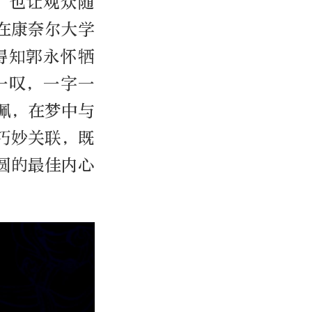
，也让观众随
在康奈尔大学
得知郭永怀牺
一叹，一字一
佩，在梦中与
巧妙关联，既
圆的最佳内心