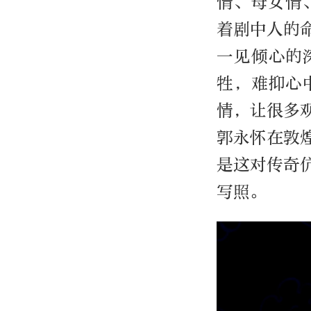
情、母女情
着剧中人的
一见倾心的
牲，难抑心
情，让很多
郭永怀在敦
是这对传奇
写照。