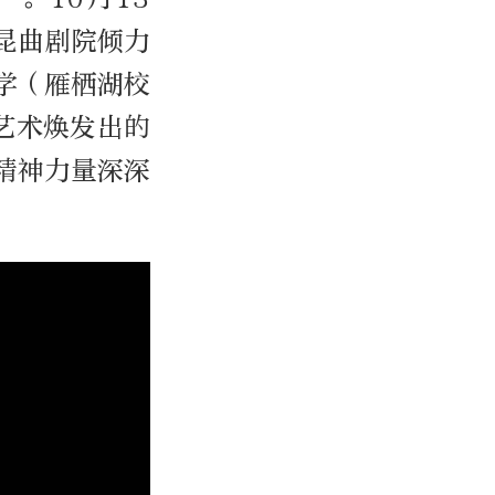
昆曲剧院倾力
学（雁栖湖校
艺术焕发出的
精神力量深深