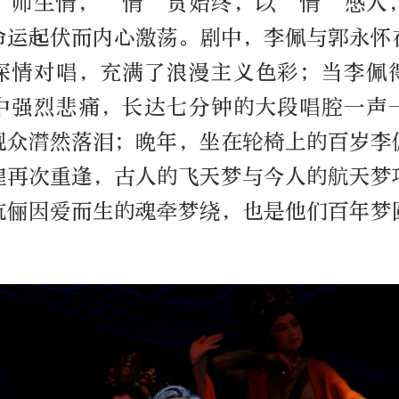
、师生情，“情”贯始终，以“情”感人
命运起伏而内心激荡。剧中，李佩与郭永怀
深情对唱，充满了浪漫主义色彩；当李佩
中强烈悲痛，长达七分钟的大段唱腔一声
观众潸然落泪；晚年，坐在轮椅上的百岁李
煌再次重逢，古人的飞天梦与今人的航天梦
伉俪因爱而生的魂牵梦绕，也是他们百年梦