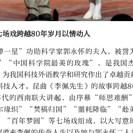
七场戏跨越80年岁月以情动人
弹一星”功勋科学家郭永怀的夫人，被誉
”“中国科学院最美的玫瑰”，是我国
，为我国科技外语教学和研究作出了卓越贡
科技人才。昆曲《李佩先生》的故事跨越8
0年代的西南联大讲起，由序幕“师恩难酬
尔缘织”“焚稿归国”“噩耗降临”“赴
”“百年梦圆”等七场戏组成，以大写意
娓道来李佩的传奇人生以及她与郭永怀二人