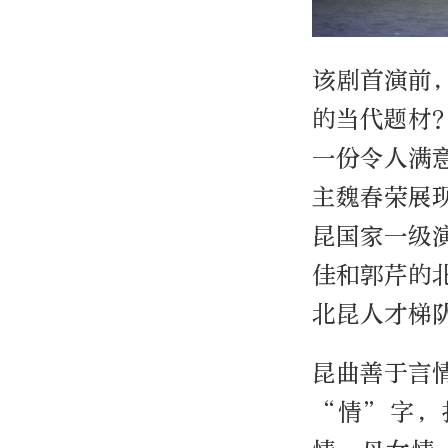
该剧首演前
的当代题材
一份令人满
主魏春荣展
昆国家一级
佳和郭芹的
北昆人才梯
昆曲善于言
“情”字，