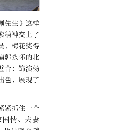
佩先生》这样
索精神交上了
员、梅花奖得
演郭永怀的北
璧合；饰演杨
出色，展现了
紧紧抓住一个
家国情、夫妻