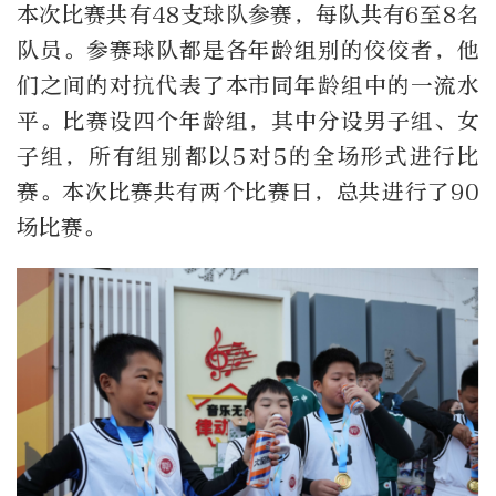
本次比赛共有48支球队参赛，每队共有6至8名
队员。参赛球队都是各年龄组别的佼佼者，他
们之间的对抗代表了本市同年龄组中的一流水
平。比赛设四个年龄组，其中分设男子组、女
子组，所有组别都以5对5的全场形式进行比
赛。本次比赛共有两个比赛日，总共进行了90
场比赛。