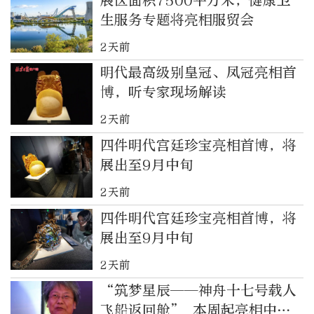
展区面积7500平方米，健康卫
生服务专题将亮相服贸会
2天前
明代最高级别皇冠、凤冠亮相首
博，听专家现场解读
2天前
四件明代宫廷珍宝亮相首博，将
展出至9月中旬
2天前
四件明代宫廷珍宝亮相首博，将
展出至9月中旬
2天前
“筑梦星辰——神舟十七号载人
飞船返回舱” 本周起亮相中国