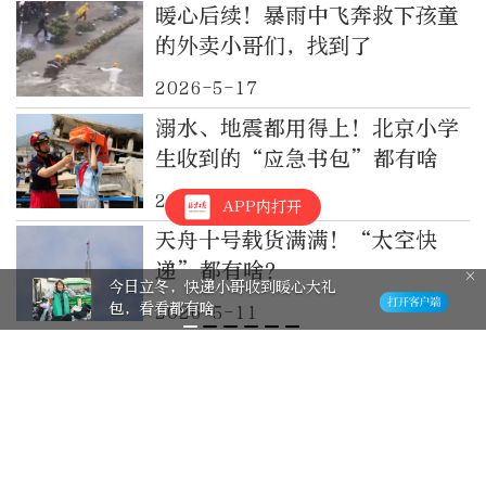
暖心后续！暴雨中飞奔救下孩童
的外卖小哥们，找到了
2026-5-17
溺水、地震都用得上！北京小学
生收到的“应急书包”都有啥
2026-5-12
APP内打开
天舟十号载货满满！“太空快
递”都有啥？
今日立冬，快递小哥收到暖心大礼
包，看看都有啥
2026-5-11
“天舟小哥”即将送货太空，看
看6.3吨“快递”包裹有多丰富
2026-5-8