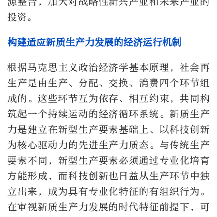
源整合，加大对战略性新兴产业和未来产业的
投资。
构建适应新质生产力发展的经济运行机制
根据马克思主义政治经济学基本原理，社会再
生产是由生产、分配、交换、消费四个环节组
成的。这些环节互为依存、相互约束，共同构
筑起一个持续运动的经济循环系统。新质生产
力是建立在新型生产要素基础上、以科技创新
为核心驱动力的先进生产力质态。与传统生产
要素不同，新型生产要素必须通过专业化培育
方能形成，而科技创新也日益从生产环节中独
立出来，成为具有专业化特征的有组织行为。
在审视新质生产力发展的时代特征前提下，可