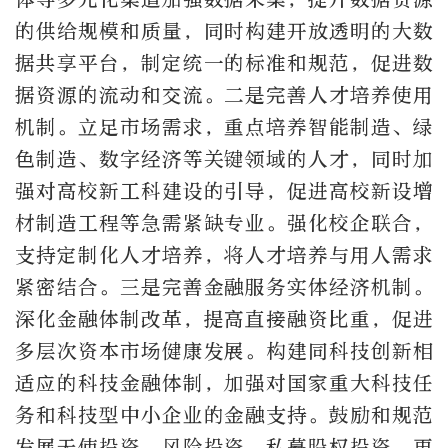
的供给规模和质量，同时构建开放透明的大数
据共享平台，制定统一的标准和规范，促进数
据资源的流动和交流。二是完善人才培养使用
机制。立足市场需求，重点培养智能制造、绿
色制造、数字经济等关键领域的人才，同时加
强对高校新工科建设的引导，促进高校新设增
材制造工程等急需紧缺专业。强化校企联合，
支持定制化人才培养，将人才培养与用人需求
紧密结合。三是完善金融服务实体经济机制。
深化金融体制改革，提高直接融资比重，促进
多层次资本市场健康发展。构建同科技创新相
适应的科技金融体制，加强对国家重大科技任
务和科技型中小企业的金融支持。鼓励和规范
发展天使投资、风险投资、私募股权投资，更