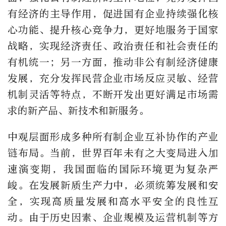
有经济的主导作用，促进国有企业持续强化核
心功能、提升核心竞争力，更好地服务于国家
战略，实现经济责任、政治责任和社会责任的
有机统一；另一方面，推动非公有制经济健康
发展，充分发挥民营企业市场反应灵敏、经营
机制灵活等特点，不断开发出更好满足市场需
求的新产品、新技术和新服务。
中观层面形成多种所有制企业互补协作的产业
链布局。当前，世界百年未有之大变局进入加
速演变期，我国面临的国际环境更为复杂严
峻。在发展新质生产力中，必须统筹发展和安
全，实现高质量发展和高水平安全的良性互
动。由于历史因素、企业规模及运营机制等方