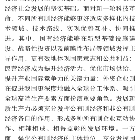
经济社会发展的坚实基础。面对新一轮科技革
命，不同所有制经济能够更好适应多样化的技
术领域、技术路线，实现优势互补、协同推
进。其中，国有经济能够在新型基础设施建
设、战略性投资以及前瞻性布局等领域发挥主
导作用，更有效地体现国家意志和公共利益；
民营经济成为提升经济活力、优化市场供给、
提升产业国际竞争力的关键力量；外资企业则
在促进我国更深度地融入全球分工体系、吸引
全球高端生产要素方面扮演重要角色。发展新
质生产力必须充分发挥公有制经济和非公有制
经济各自的作用，形成多种所有制企业互动协
作、相辅相成、相得益彰的发展环境。一方
面，强化公有制经济的主体地位，充分发挥国