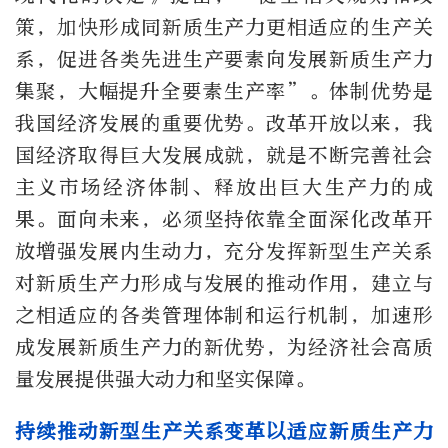
策，加快形成同新质生产力更相适应的生产关
系，促进各类先进生产要素向发展新质生产力
集聚，大幅提升全要素生产率”。体制优势是
我国经济发展的重要优势。改革开放以来，我
国经济取得巨大发展成就，就是不断完善社会
主义市场经济体制、释放出巨大生产力的成
果。面向未来，必须坚持依靠全面深化改革开
放增强发展内生动力，充分发挥新型生产关系
对新质生产力形成与发展的推动作用，建立与
之相适应的各类管理体制和运行机制，加速形
成发展新质生产力的新优势，为经济社会高质
量发展提供强大动力和坚实保障。
持续推动新型生产关系变革以适应新质生产力