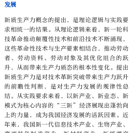
发展
新质生产力概念的提出，是理论逻辑与实践要
求相统一的结果。从理论逻辑来看，新一轮科
技革命推动颠覆性技术和前沿技术不断涌现，
这些革命性技术与生产要素相结合，推动劳动
者、劳动资料、劳动对象及其优化组合的跃
升，从而带来生产力质态的根本性变化。提出
新质生产力是对技术革新突破带来生产力跃升
的前瞻性判断，是对生产力发展的规律性总
结。从实践要求来看，以新产业、新业态、新
模式为核心内容的“三新”经济展现出蓬勃向
上的力量，成为我国经济发展的活跃因素。近
年来，我国新一代信息技术产业、生物产业、