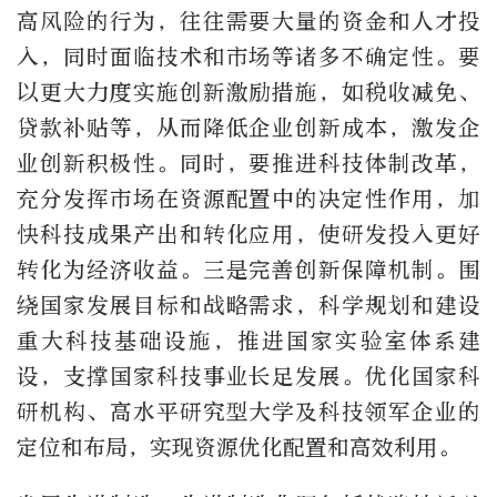
高风险的行为，往往需要大量的资金和人才投
入，同时面临技术和市场等诸多不确定性。要
以更大力度实施创新激励措施，如税收减免、
贷款补贴等，从而降低企业创新成本，激发企
业创新积极性。同时，要推进科技体制改革，
充分发挥市场在资源配置中的决定性作用，加
快科技成果产出和转化应用，使研发投入更好
转化为经济收益。三是完善创新保障机制。围
绕国家发展目标和战略需求，科学规划和建设
重大科技基础设施，推进国家实验室体系建
设，支撑国家科技事业长足发展。优化国家科
研机构、高水平研究型大学及科技领军企业的
定位和布局，实现资源优化配置和高效利用。