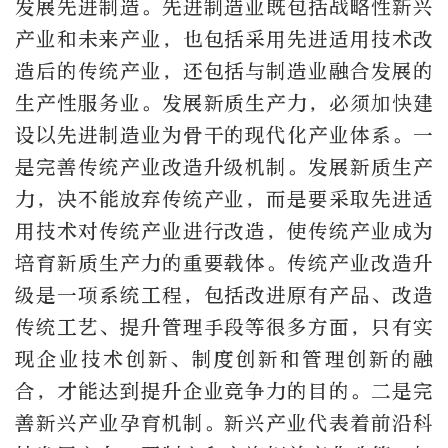
发展先进制造。先进制造业既包括战略性新兴
产业和未来产业，也包括采用先进适用技术改
造后的传统产业，还包括与制造业融合发展的
生产性服务业。发展新质生产力，必须加快建
设以先进制造业为骨干的现代化产业体系。一
是完善传统产业改造升级机制。发展新质生产
力，决不能放弃传统产业，而是要采取先进适
用技术对传统产业进行改造，使传统产业成为
培育新质生产力的重要载体。传统产业改造升
级是一项系统工程，包括改进原有产品、改造
传统工艺、提升管理手段等很多方面，只有实
现企业技术创新、制度创新和管理创新的融
合，才能达到提升企业竞争力的目的。二是完
善新兴产业孕育机制。新兴产业代表着前沿科