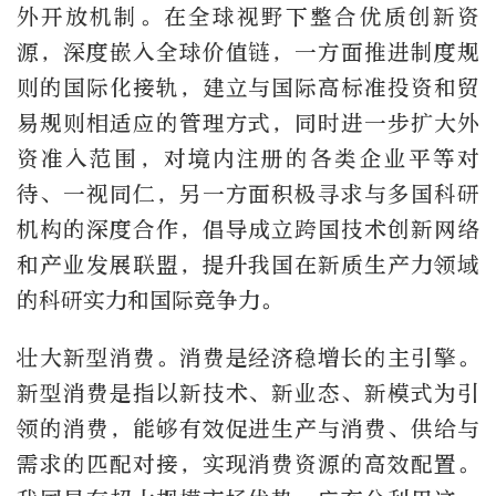
外开放机制。在全球视野下整合优质创新资
源，深度嵌入全球价值链，一方面推进制度规
则的国际化接轨，建立与国际高标准投资和贸
易规则相适应的管理方式，同时进一步扩大外
资准入范围，对境内注册的各类企业平等对
待、一视同仁，另一方面积极寻求与多国科研
机构的深度合作，倡导成立跨国技术创新网络
和产业发展联盟，提升我国在新质生产力领域
的科研实力和国际竞争力。
壮大新型消费。消费是经济稳增长的主引擎。
新型消费是指以新技术、新业态、新模式为引
领的消费，能够有效促进生产与消费、供给与
需求的匹配对接，实现消费资源的高效配置。