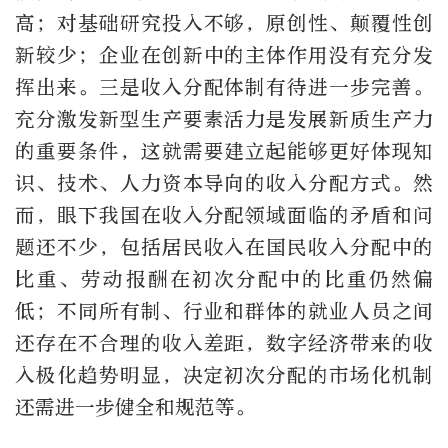
高；对基础研究投入不够，原创性、颠覆性创
新较少；企业在创新中的主体作用没有充分发
挥出来。三是收入分配体制有待进一步完善。
充分激发新型生产要素活力是发展新质生产力
的重要条件，这就需要建立起能够更好体现知
识、技术、人力资本导向的收入分配方式。然
而，眼下我国在收入分配领域面临的矛盾和问
题还不少，包括居民收入在国民收入分配中的
比重、劳动报酬在初次分配中的比重仍然偏
低；不同所有制、行业和群体的就业人员之间
还存在不合理的收入差距，数字经济带来的收
入极化趋势明显，决定初次分配的市场化机制
还需进一步健全和规范等。