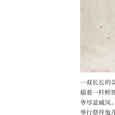
一双长长的
插着一杆鲜
爷尽显威风
举行祭拜兔