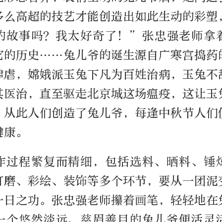
多么高超的技艺才能创造出如此生动的彩塑
的故事吗？我太好奇了！”张忠强老师拿
它的历史……兔儿爷的诞生源自广寒宫捣药
肆虐，嫦娥派玉兔下凡为百姓治病，玉兔不
其医治，直至驱走北京城这场瘟疫，这让玉
，从此人们创造了兔儿爷，每逢中秋节人们
健康。
作过程繁复而精细，包括选料、晒料、锤
打磨、彩绘、装饰等多个环节，要从一团泥
一日之功。张忠强老师攥着画笔，轻轻地在
一个悠然淡远、慈眉善目的兔儿爷便活灵