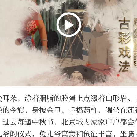
尖耳朵，涂着胭脂的脸蛋上点缀着山形眉、
艳的令旗，身披金甲，手捣药杵，端坐在莲
。过去每逢中秋节，北京城内家家户户都会
儿爷的仪式，兔儿爷寓意和象征丰富，坐骑