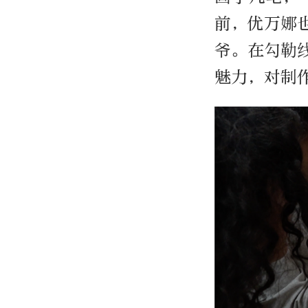
前，优万娜
爷。在勾勒
魅力，对制