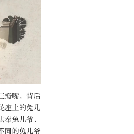
三瓣嘴，背后
花座上的兔儿
供奉兔儿爷，
不同的兔儿爷