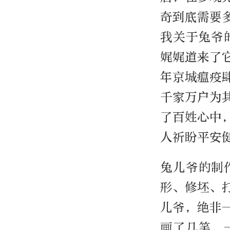
奇到底需要
我关于兔爷
娓娓道来了
年京城瘟疫
千家万户为
了百姓心中
人祈盼平安
兔儿爷的制
形、修坯、
儿爷，绝非
画了几笔，