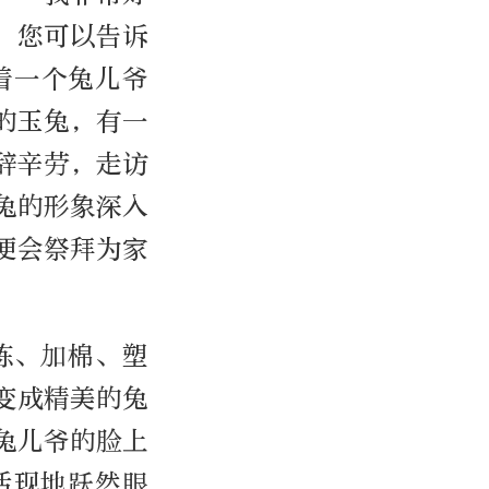
，您可以告诉
着一个兔儿爷
的玉兔，有一
辞辛劳，走访
兔的形象深入
便会祭拜为家
炼、加棉、塑
变成精美的兔
兔儿爷的脸上
活现地跃然眼