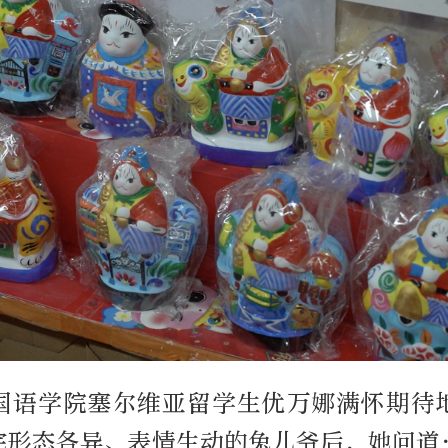
国语学院塞尔维亚留学生优万娜满怀期待
完形态各异、表情生动的兔儿爷后，她问道