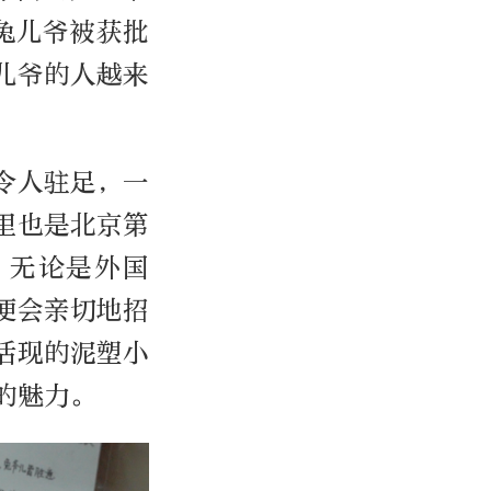
兔儿爷被获批
儿爷的人越来
令人驻足，一
里也是北京第
。无论是外国
便会亲切地招
活现的泥塑小
的魅力。