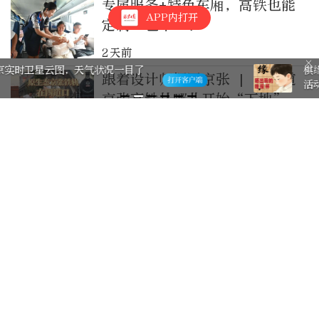
专属服务+特色车厢，高铁也能
APP内打开
定制“包车”！
2天前
棋缘！晒出我的“晚报杯” 有奖征集
跟着设计师探园京张 | 你知道
活动邀您参与
京张高铁从哪儿开始“下地”
吗？200米老铁轨重见天日
3天前
雄商高铁河北段进入运行试验阶
段，北京南下将有第三条高铁大
动脉
5天前
雄商高铁河北段进入运行试验阶
段，北京南下将添第三条高铁大
动脉
5天前