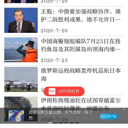
2026-7-26
王毅：中俄要加强战略协作，维
护二战胜利成果，绝不允许日本
重新武装
2026-7-26
中国海警舰艇编队7月23日在我
钓鱼岛及其附属岛屿领海内维权
巡航
2026-7-23
俄罗斯远程战略轰炸机巡航日本
海
2026-7-22
APP内打开
伊朗称两艘油轮在试图穿越霍尔
木兹海峡时爆炸，画面公布
北京实时卫星云图，天气状况一目了
然
2026-7-20