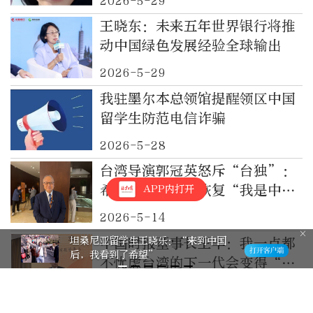
2026-5-29
王晓东：未来五年世界银行将推
动中国绿色发展经验全球输出
2026-5-29
我驻墨尔本总领馆提醒领区中国
留学生防范电信诈骗
2026-5-28
台湾导演郭冠英怒斥“台独”：
希望台湾年轻人恢复“我是中国
APP内打开
人”的理智认知
2026-5-14
坦桑尼亚留学生王晓乐：“来到中国
中国时报董事长王丰：我一点都
后，我看到了希望”
不忧虑台湾的下一代会变得“没
有根”
2026-5-12