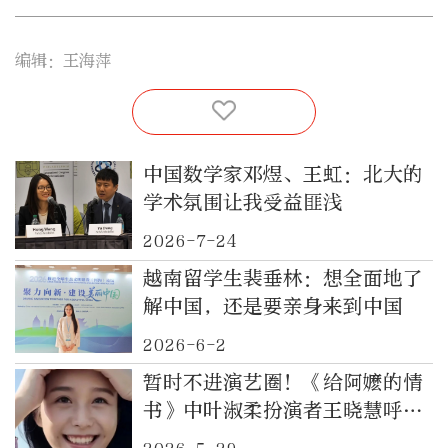
编辑：王海萍
中国数学家邓煜、王虹：北大的
学术氛围让我受益匪浅
2026-7-24
越南留学生裴垂林：想全面地了
解中国，还是要亲身来到中国
2026-6-2
暂时不进演艺圈！《给阿嬷的情
书》中叶淑柔扮演者王晓慧呼吁
粉丝“心疼我一下”