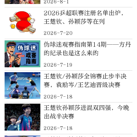
2026-8-1
2026乒超联赛注册名单出炉，
王楚钦、孙颖莎等在列
2026-7-20
伪球迷观赛指南第14期——方丹
的纪录也是这么来的
2026-7-19
王楚钦/孙颖莎全锦赛止步半决
赛，袁励岑/王艺迪晋级决赛
2026-7-18
王楚钦孙颖莎进混双四强，今晚
出战半决赛
2026-7-18