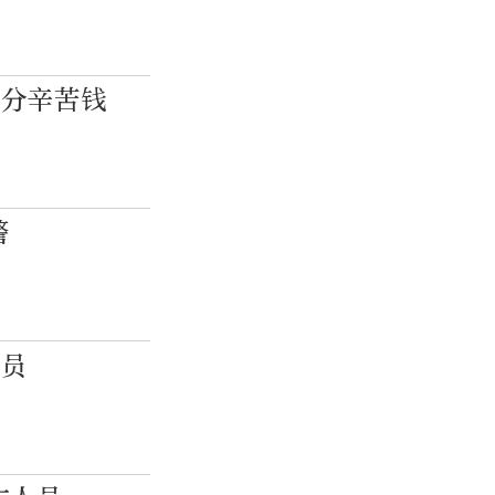
一分辛苦钱
警
人员