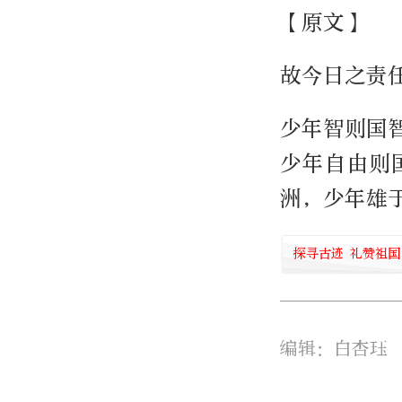
【原文】
故今日之责
少年智则国
少年自由则
洲，少年雄
探寻古迹 礼赞祖国
编辑：白杏珏