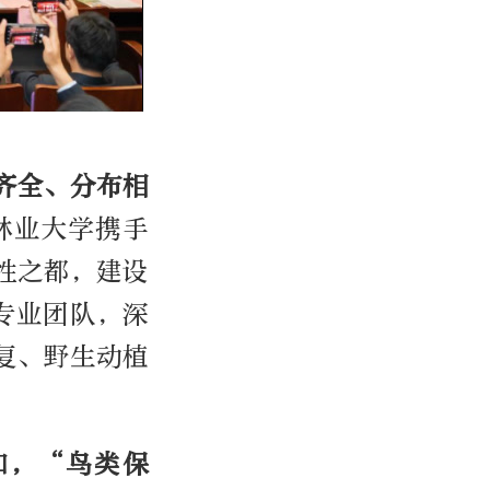
齐全、分布相
林业大学携手
性之都，建设
专业团队，深
复、野生动植
如，
“
鸟类保