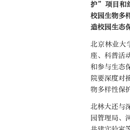
护
”
项目和
校园生物多
造校园生态
北京林业大
座、科普活
和参与生态
院要深度对
物多样性保
北林大还与
园管理局、
共建实验室