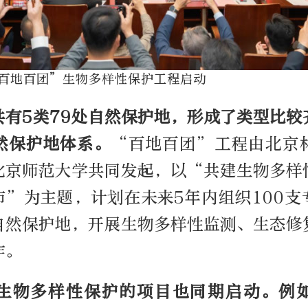
百地百团
”
生物多样性保护工程启动
共有
5
类
79
处自然保护地，形成了类型比较
然保护地体系。
“
百地百团
”
工程由北京
北京师范大学共同发起，以
“
共建生物多样
市
”
为主题，计划在未来5年内组织
100
支
自然保护地，开展生物多样性监测、生态修
作。
生物多样性保护的项目也同期启动。例