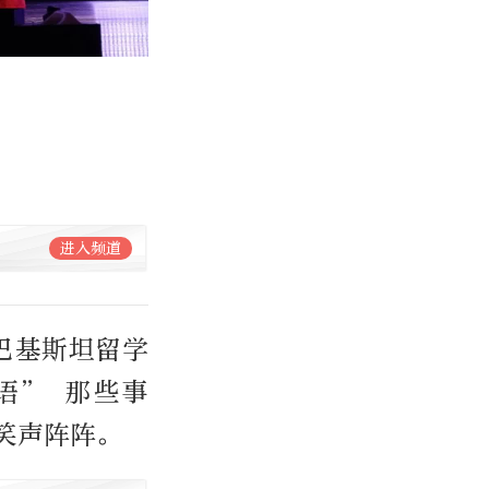
进入频道
，巴基斯坦留学
语” 那些事
笑声阵阵。