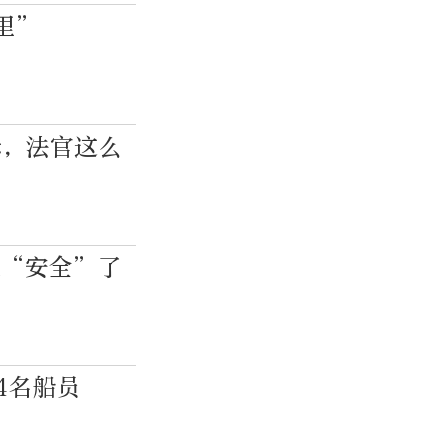
里”
诉，法官这么
就“安全”了
4名船员