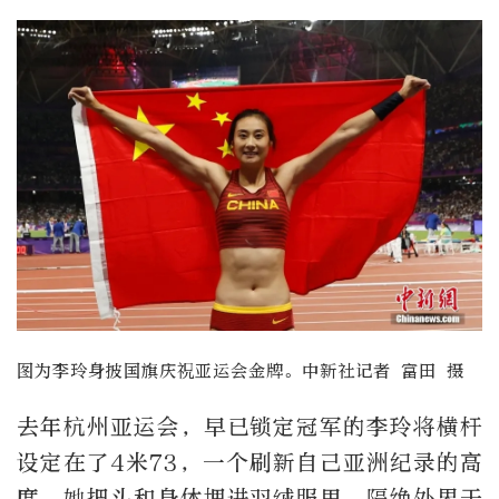
图为李玲身披国旗庆祝亚运会金牌。中新社记者 富田 摄
去年杭州亚运会，早已锁定冠军的李玲将横杆
设定在了4米73，一个刷新自己亚洲纪录的高
度。她把头和身体埋进羽绒服里，隔绝外界干