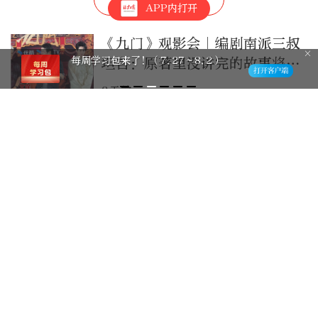
APP内打开
《九门》观影会｜编剧南派三叔
7～8.2）
局部短时雨强大致39
坦言：原著里没讲完的故事将继
点位在丰台区桃苑公园
续
3天前
降雨停，他们脚步没停！雨后，
顺义各地立即开展巡查
4天前
做最好的自己，遇到最好的他们
｜小拾光
2026-7-31
玉兰致敬老兵系列——聆听他们
的军旅记忆，重温那段热血人生
2026-7-31