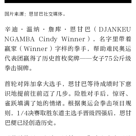
图片来源：恩甘巴社交媒体。
辛迪·温纳·詹库·恩甘巴（DJANKEU
NGAMBA Cindy Winner），名字里带着
赢家（Winner）字样的拳手，帮助难民奥运
代表团赢得了历史首枚奖牌——女子75公斤级
拳击铜牌。
首轮对阵加拿大选手，恩甘巴等待成绩时下意
识地提前往前迈了几步。险胜对手后，惊讶、
雀跃填满了她的情绪。根据奥运会拳击项目规
则，1/4决赛取胜东道主选手晋级四强后，恩甘
巴便已经创造历史。