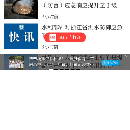
（防台）应急响应提升至Ⅰ级
2小时前
水利部针对浙江省洪水防御应急
响应提升至Ⅲ级
APP内打开
3小时前
林毅夫：人工智能最重要的是提
北京市第十二届民族传统体育运动会
开幕
高生产力水平，必须用到生产、
社会各方面活动中
5小时前
浙江温州提升防台风应急响应至
II级，提醒市民非必要不外出
8小时前
聚焦六大领域，北京丰台发布15
个全域场景化建设需求清单