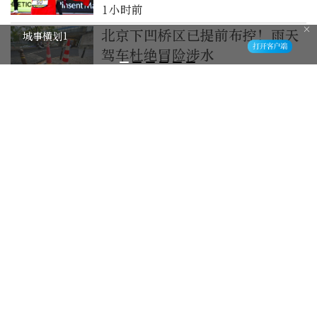
1小时前
北京下凹桥区已提前布控！雨天
应对降雨，京港地铁晚高峰加开临客
2列
驾车杜绝冒险涉水
2小时前
专家解读运动后体重上涨，读懂
身体的正常变化
2小时前
城市心跳·寻新记——下苑村
3小时前
热游“汪曾祺”，冷品“秦少
游”
4小时前