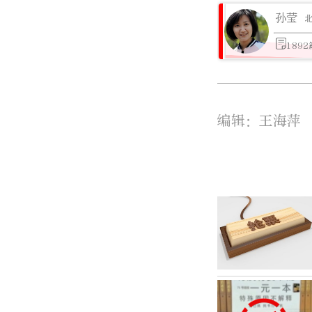
孙莹
189
编辑：王海萍