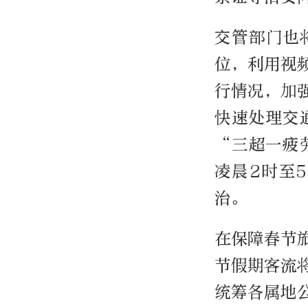
交管部门也
位，利用视
行情况，加
快速处理交
“三超一疲
凌晨2时至
治。
在保障春节
节假期客流
统筹各属地