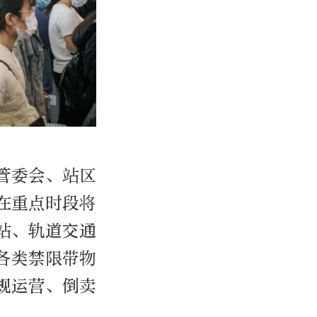
管委会、站区
在重点时段将
站、轨道交通
各类禁限带物
规运营、倒卖