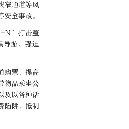
狭窄通道等风
等安全事故。
5+N”打击整
黑导游、强迫
道购票，提高
带物品乘坐公
以及以各种话
费陷阱，抵制