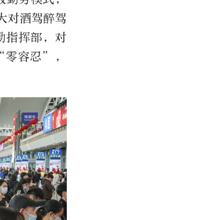
大对酒驾醉驾
勤指挥部，对
“零容忍”，