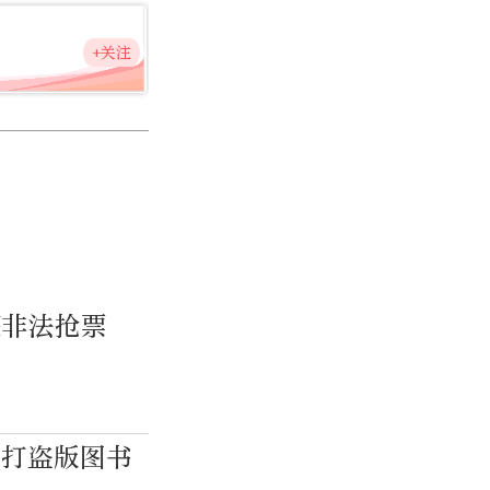
+关注
获非法抢票
严打盗版图书