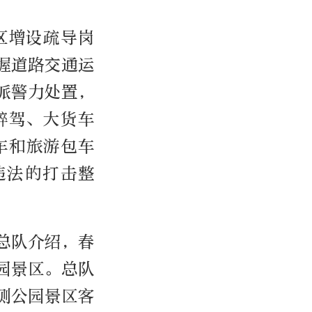
区增设疏导岗
握道路交通运
派警力处置，
醉驾、大货车
车和旅游包车
违法的打击整
总队介绍，春
园景区。总队
测公园景区客