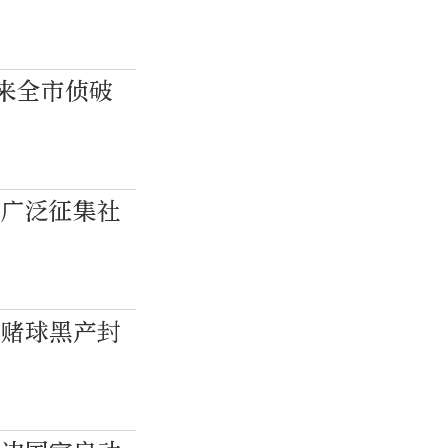
来全市侦破
将广泛征集社
因赌球黑产封