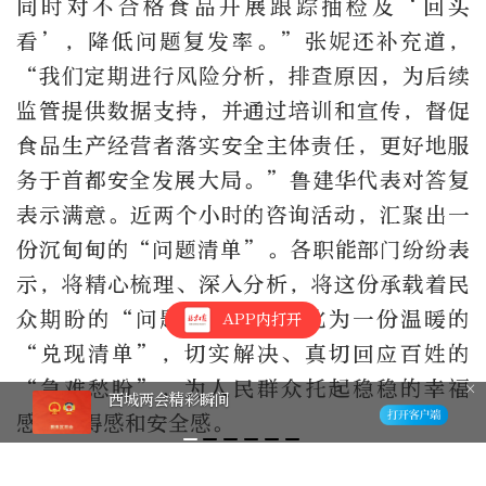
同时对不合格食品开展跟踪抽检及‘回头
看’，降低问题复发率。”张妮还补充道，
“我们定期进行风险分析，排查原因，为后续
监管提供数据支持，并通过培训和宣传，督促
食品生产经营者落实安全主体责任，更好地服
务于首都安全发展大局。”鲁建华代表对答复
表示满意。近两个小时的咨询活动，汇聚出一
份沉甸甸的“问题清单”。各职能部门纷纷表
示，将精心梳理、深入分析，将这份承载着民
众期盼的“问题清单”，转化为一份温暖的
APP内打开
“兑现清单”，切实解决、真切回应百姓的
“急难愁盼”，为人民群众托起稳稳的幸福
西城两会精彩瞬间
感、获得感和安全感。