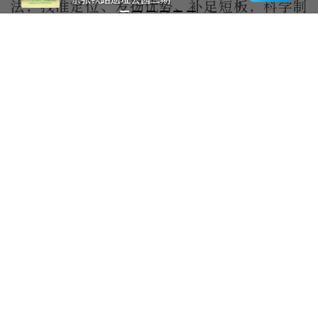
法，找准定位、发扬优势、补足短板，科学制
定目标任务、狠抓各项工作落实，推动上庄主
动融入全区高质量发展大局，书写乡村振兴崭
新篇章。
记者：肖威
编辑：李祎乔
作者：
北京海淀官方发布
特别声明：本文为北京日报新媒体平台“北京号”作者上传并发布，仅代
表作者观点，北京日报仅提供信息发布平台。未经许可，不得转载。