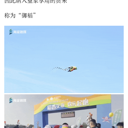
因此纳入皇家享用的贡米
称为“御稻”