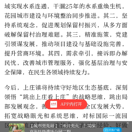
域实现水系连通，干涸25年的水系重焕生机，
花园城市建设与环境整治同步推进。其二，坚
持系统观念，促进规划保留村振兴，从多方面
破解保留村治理难题。其三，精准施策，党建
引领谋发展，推动项目建设与基础设施完善，
提升营商环境。其四，需求牵引，接诉即办解
民忧，改善城市管理服务，强化基层治理与安
全保障，在民生各领域持续发力。
今后，上庄镇将持续守好地区生态基底，深刻
领悟“跳出上庄看上庄”的战略思维，跳出局
APP内打开
部发展观念，善于着眼和分析全区发展大势，
拓宽战略眼光和系统思维，对标国际一流园
区、一流产业、一流技术，学习好经验、好做