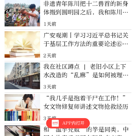
非遗青年陈川把十二兽首的新身
体搬到圆明园之后，我和陈川同
学有个约定……
1天前
广安观潮丨学习习近平总书记关
于基层工作方法的重要论述⑥坚
持和发展新时代“枫桥经验”
2天前
我在社区蹲点 | 老旧小区上下
水改造的“乱麻”是如何被理顺
的
3天前
“我几乎是抱着干尸在工作！”
女文物修复师讲述文物抢救经历
3天前
APP内打开
和“滥竽充数”的竽是同类，中