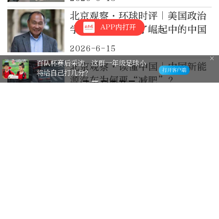
北京观察·环球时评｜美国政治
APP内打开
学者福山：低估了崛起中的中国
2026-6-15
泥地驰骋 青春无畏向前
北京观察·读懂中国｜中国新能
源汽车为何要“减肥”？
2026-6-12
北京观察·读懂中国｜放“带薪
陪考假”的企业吃亏了吗？
2026-6-12