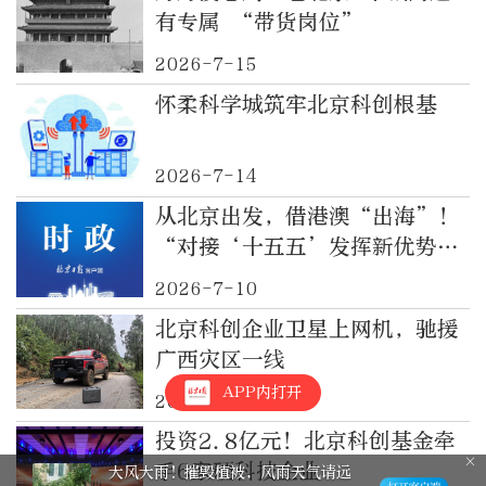
有专属 “带货岗位”
2026-7-15
怀柔科学城筑牢北京科创根基
2026-7-14
从北京出发，借港澳“出海”！
“对接‘十五五’发挥新优势”
主题采访走进在京科创企业
2026-7-10
北京科创企业卫星上网机，驰援
广西灾区一线
APP内打开
2026-7-9
投资2.8亿元！北京科创基金牵
手6家硬科技企业
大风大雨！摧毁植被，风雨天气请远