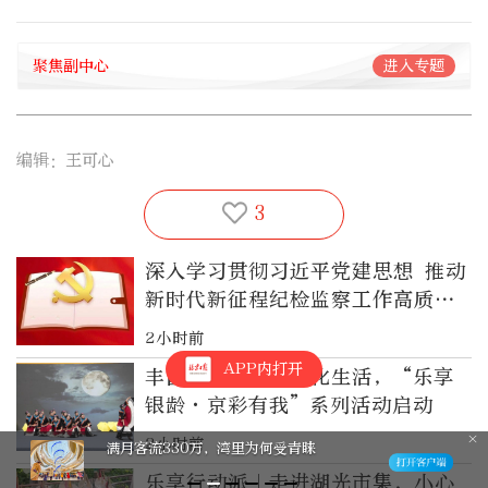
聚焦副中心
进入专题
编辑：王可心
3
深入学习贯彻习近平党建思想 推动
新时代新征程纪检监察工作高质量
发展之四推进作风建设常态化长效
2小时前
化
APP内打开
丰富老年人精神文化生活，“乐享
银龄·京彩有我”系列活动启动
2小时前
满月客流330万，湾里为何受青睐
乐享行动派｜走进湖光市集，小心