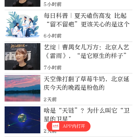
5小时前
每日科普｜夏天磕伤高发 比起
“留不留疤”更该关心的是这个
6小时前
艺绽｜曹禺女儿万方：北京人艺
《雷雨》，“是它原生的样子”
7小时前
天空像打翻了草莓牛奶，北京延
庆今天的晚霞是粉色的
2天前
啥是“天链”？为什么叫它“卫
星的卫星”
APP内打开
2天前