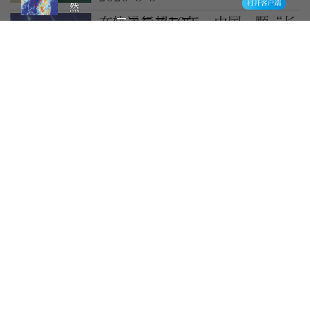
然
在轨运行超10年，中国一颗“长
寿”的探测卫星有新发现
2026-4-30
天和核心舱，在轨稳定运行五周
年！
2026-4-29
中国空间站动态｜有条不紊的在
轨工作日常
2026-4-13
杰弗里·萨克斯：未来十年中国
将继续取得进步，这对全球非常
重要
2026-3-22