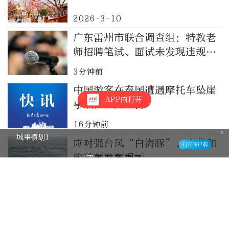
2026-3-10
广东雷州市联合调查组：特教老
师招聘笔试、面试未发现违规和
舞弊行为，资格复审环节存在违
3分钟前
规
中国游客在泰国遭遇摩托车坠崖
APP内打开
事故，一死一伤
16分钟前
北京协和医院开展创新性联合手术
应对强台风“白海豚”，文化和
旅游部发布提示
17分钟前
2026年下半年征兵报名倒计
时，有哪些注意事项？