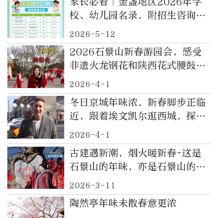
家长必看｜金盏地区2026年学
校、幼儿园名录，附招生咨询电
话和地址
2026-5-12
2026石景山新春游园会，感受
非遗火龙钢花和陕西花式腰鼓的
京城年味
2026-4-1
冬日京城年味浓，新春脚步正临
近，跟着埃文凯尔逛西城，探寻
京味烟火，发现最地道的北京范
2026-4-1
儿与新春年味
古建遇新潮，烟火暖新春~这是
石景山的年味，亦是石景山的新
春烟火气
2026-3-11
陶然亭年味未散春意更浓