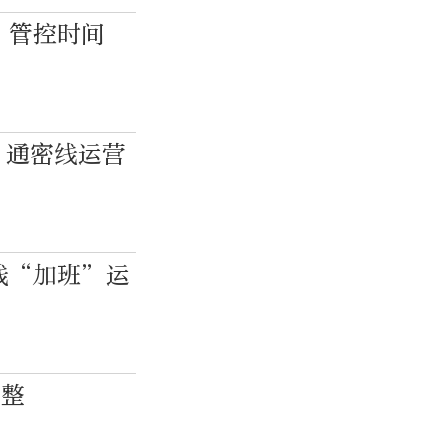
，管控时间
、通密线运营
线“加班”运
调整