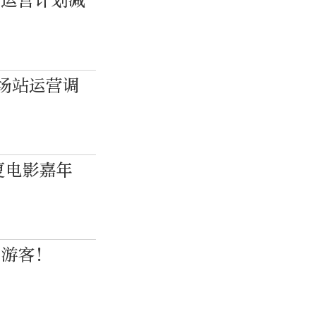
整运营计划减
育场站运营调
夏电影嘉年
明游客！