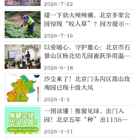
造“文旅+商业”服务共同体
2026-7-22
碰一下就火辣辣痛，北京多家公
园惊现“咬人草”？园方提示
——
2026-7-19
以爱暖心，守护童心：北京市石
景山区杨北幼儿园崔跃华用温情
陪伴幼儿快乐成长
2026-6-18
沙尘来了！北京门头沟区高山玫
瑰园已现十级大风
2026-4-3
一图读懂｜推窗见绿，出门入
园！北京五年“种”出1136个
公园
2026-3-31