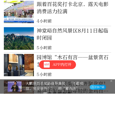
跟着百花奖打卡北京，露天电影
消费活力拉满
4小时前
神堂峪自然风景区8月11日起临
时闭园
5小时前
园博馆“木石有言——盆景赏石
艺术展”开幕
APP内打开
5小时前
百花奖历届获奖代表齐聚北京！
大鹏获百花奖最佳导演奖：“不敢相
信，完全意外！”，用“笨办法”走
易烊千玺成为最年轻的金鸡百花
到今天，希望鼓舞更多人
双料最佳男主角
5小时前