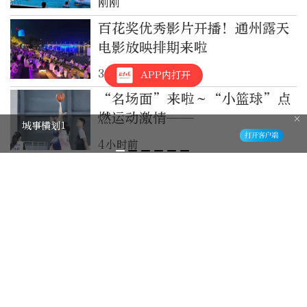
刚刚
百花奖优秀影片开播！通州露天
电影放映排期来啦
3小时前
APP内打开
“名场面”来啦～“小篮球”点
燃运动激情——
城事横划1
4小时前
宇树科技明日打新，中签率受关
注
5小时前