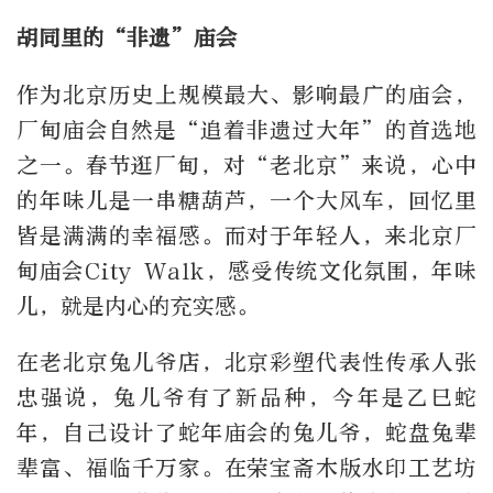
胡同里的“非遗”庙会
作为北京历史上规模最大、影响最广的庙会，
厂甸庙会自然是“追着非遗过大年”的首选地
之一。春节逛厂甸，对“老北京”来说，心中
的年味儿是一串糖葫芦，一个大风车，回忆里
皆是满满的幸福感。而对于年轻人，来北京厂
甸庙会City Walk，感受传统文化氛围，年味
儿，就是内心的充实感。
在老北京兔儿爷店，北京彩塑代表性传承人张
忠强说，兔儿爷有了新品种，今年是乙巳蛇
年，自己设计了蛇年庙会的兔儿爷，蛇盘兔辈
辈富、福临千万家。在荣宝斋木版水印工艺坊