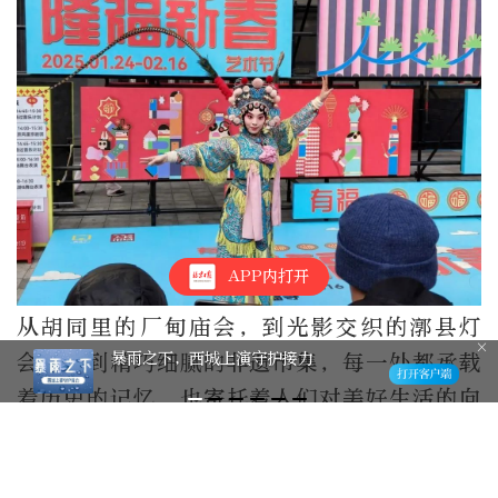
APP内打开
从胡同里的厂甸庙会，到光影交织的漷县灯
暴雨之下，西城上演守护接力
会，再到精巧细腻的非遗市集，每一处都承载
着历史的记忆，也寄托着人们对美好生活的向
往。2025年，首个“非遗版”春节，北京以其
深厚的文化底蕴和丰富的资源，为人们奉上了