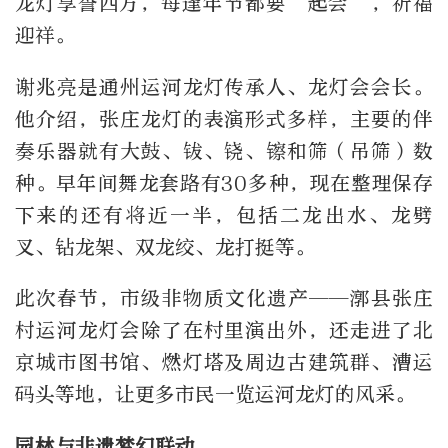
龙灯享誉四方，每逢年节都要“起会”，祈福
迎祥。
谢兆亮是通州运河龙灯传承人、龙灯会会长。
他介绍，张庄龙灯的表演形式多样，主要的伴
奏乐器就有大鼓、钹、铙、镲和筛（吊筛）数
种。早年间舞龙套路有30多种，现在整理保存
下来的还有将近一半，包括二龙出水、龙劈
叉、钻龙架、双龙绞、龙打挺等。
此次春节，市级非物质文化遗产——漷县张庄
村运河龙灯会除了在村里演出外，还走进了北
京城市图书馆、燃灯塔及周边古建筑群、漕运
码头等地，让更多市民一览运河龙灯的风采。
园林与非遗梦幻联动