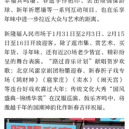
幸福共鸣墙、非遗手作拓印、丢出烦恼保龄
球、新年祈愿墙等一系列互动项目，也在乐享
年味中进一步拉近大众与艺术的距离。
新隆福人民市场于1月31日至2月3日、2月15
日至16日开放迎客。除了逛市集、赏艺术、买
年货、寻年味，还有近20场老少皆宜、精彩纷
呈的舞台表演。“路过音乐计划”献唱贺岁欢
歌；北京风雷京剧团粉墨迎春，新春折子戏专
场《跳财神》《扈家庄》《卖水》《闹天宫》
等连台好戏欢喜过大年；传统文化大秀“国风
盛典-锦绣华裳”在汉服巡演、鼓乐齐鸣中，将
激越千年的国潮神韵化作新春吉祥祝福。