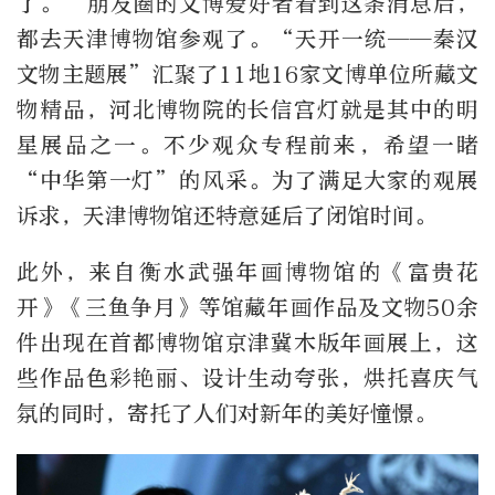
了。”朋友圈的文博爱好者看到这条消息后，
都去天津博物馆参观了。“天开一统——秦汉
文物主题展”汇聚了11地16家文博单位所藏文
物精品，河北博物院的长信宫灯就是其中的明
星展品之一。不少观众专程前来，希望一睹
“中华第一灯”的风采。为了满足大家的观展
诉求，天津博物馆还特意延后了闭馆时间。
此外，来自衡水武强年画博物馆的《富贵花
开》《三鱼争月》等馆藏年画作品及文物50余
件出现在首都博物馆京津冀木版年画展上，这
些作品色彩艳丽、设计生动夸张，烘托喜庆气
氛的同时，寄托了人们对新年的美好憧憬。