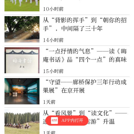
10小时前
从“背影的挥手”到“朝你的招
手”，中间隔了三十年
14小时前
“一点抒情的气息”——读《晦
庵书话》品“四个一点”的真味
15小时前
“守望——廊桥保护三年行动成
果展”在京开展
1天前
从“看风景”到“读文化”——
APP内打开
透过新疆看“访古游”升温
1天前