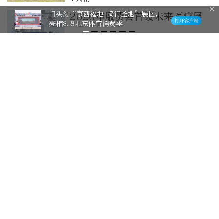
门头沟“京西福地 骑行圣地”展区，
2026年服贸会首设未来医疗展
亮相8.8北京体育消费季
1天前
国家自然博物馆上演剧本杀，亲
子观众到展厅“破案”
2天前
看展记：所以李小孩戴的是什么
蛾？
2天前
“典”读红山丨从红山玉器，看
五千年前的中式审美
3天前