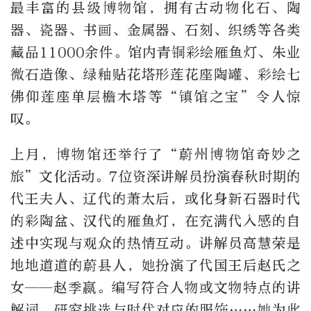
最丰富的县级博物馆，拥有古动物化石、陶
器、瓷器、书画、金属器、石刻、织绣等各类
藏品11000余件。馆内青铜彩绘雁鱼灯、朱业
微石造像、绿釉贴花塔形莲花座陶罐、彩绘七
佛仰莲座单层檐木塔等“镇馆之宝”令人惊
叹。
上月，博物馆还举行了“蔚州博物馆奇妙之
旅”文化活动。7位资深讲解员扮演春秋时期的
代王夫人、辽代的萧太后，或化身新石器时代
的彩陶盆、汉代的雁鱼灯，在充满代入感的自
述中实现与观众的热情互动。讲解员高慧荣是
地地道道的蔚县人，她扮演了代国王后赵氏之
女——赵季嬴。编写符合人物或文物特点的讲
解词、研究挑选与时代对应的服饰……她为此