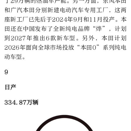
了29万辆的燃油车产能。另一方面，东风本田
和广汽本田分别新建电动汽车专用工厂，这两
座新工厂已先后于2024年9月和11月投产。本
田还在中国发布了全新纯电品牌“烨”，计划
到2027年推出6款新车型。另外，本田计划
2026年面向全球市场投放“本田0”系列纯电
动车型。
9
日产
334.87万辆