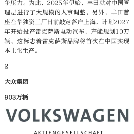
争压力。为此，2025年伊始，丰田就对中国管
理层进行了大规模的人事调整。另外，丰田首
座在华独资工厂日前敲定落户上海，计划2027
年开始投产雷克萨斯电动汽车，产能规划10万
辆。这标志着雷克萨斯品牌将首次在中国实现
本土化生产。
2
大众集团
903万辆