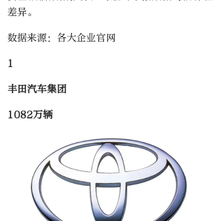
差异。
数据来源：各大企业官网
1
丰田汽车集团
1082万辆