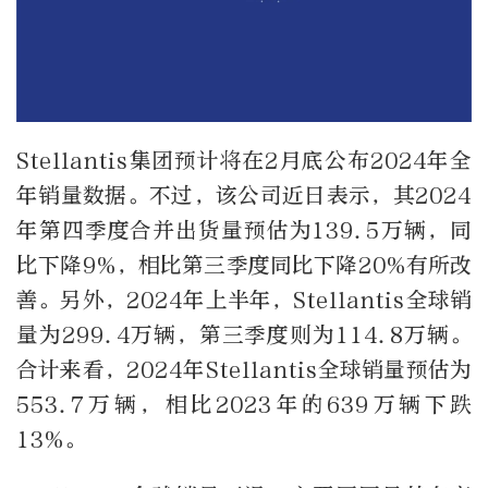
Stellantis集团预计将在2月底公布2024年全
年销量数据。不过，该公司近日表示，其2024
年第四季度合并出货量预估为139.5万辆，同
比下降9%，相比第三季度同比下降20%有所改
善。另外，2024年上半年，Stellantis全球销
量为299.4万辆，第三季度则为114.8万辆。
合计来看，2024年Stellantis全球销量预估为
553.7万辆，相比2023年的639万辆下跌
13%。