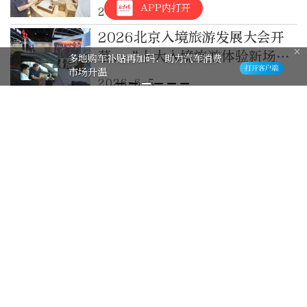
APP内打开
2026-6-5
2026北京入境旅游发展大会开
幕，“十大入境旅游体验新场
多地购车补贴再加码，助力汽车消费
市场升温
景”迎接全球游客
2026-6-5
目标实现“五大倍增” 中国长
安汽车发布“1445”全球战略
2026-4-23
向“新”而行看“质”变！助力
国产汽车扬帆远航、通达全球
2026-3-12
向新向优转型提速，上半年我国
机械工业行业运行稳中有进
13分钟前