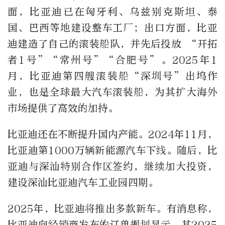
面，比亚迪已在匈牙利、乌兹别克斯坦、泰
国、巴西等地建设整车工厂；出口方面，比亚
迪建造了自己的滚装船队，并先后投放 “开拓
者1号”“常州号”“合肥号”。2025年1
月，比亚迪第四艘滚装船“深圳号”出坞作
业，也是全球最大汽车滚装船，为其扩大海外
市场提供了高效的加持。
比亚迪还在不断提升国内产能。2024年11月，
比亚迪第1000万辆新能源汽车下线。随后，比
亚迪与深汕特别合作区签约，继续加大投资，
建设深汕比亚迪汽车工业园四期。
2025年，比亚迪将推出多款新车。有消息称，
比亚迪向经销商发布的订单规划显示，其2025