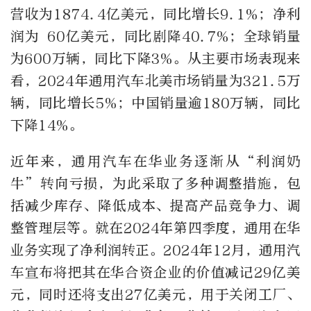
营收为1874.4亿美元，同比增长9.1%；净利
润为 60亿美元，同比剧降40.7%；全球销量
为600万辆，同比下降3%。从主要市场表现来
看，2024年通用汽车北美市场销量为321.5万
辆，同比增长5%；中国销量逾180万辆，同比
下降14%。
近年来，通用汽车在华业务逐渐从“利润奶
牛”转向亏损，为此采取了多种调整措施，包
括减少库存、降低成本、提高产品竞争力、调
整管理层等。就在2024年第四季度，通用在华
业务实现了净利润转正。2024年12月，通用汽
车宣布将把其在华合资企业的价值减记29亿美
元，同时还将支出27亿美元，用于关闭工厂、