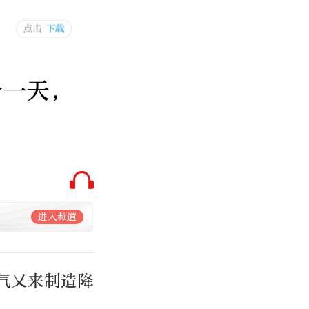
冷一天，
进入频道
气又来制造降