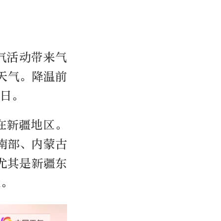
气活动带来气
天气。降温前
1日。
在新疆地区。
南部、内蒙古
，尤其是新疆东
级。