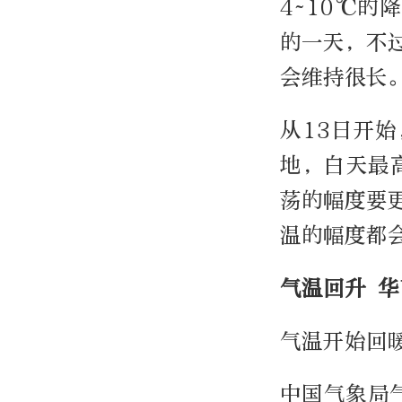
4~10℃的
的一天，不
会维持很长
从13日开
地，白天最
荡的幅度要
温的幅度都
气温回升 
气温开始回
中国气象局