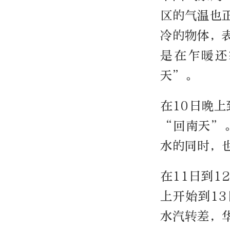
区的气温也
冷的物体，
是在乍暖还
天”。
在10日晚
“回南天”
水的同时，
在11日到1
上开始到1
水汽转差，